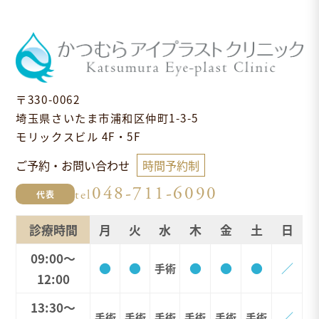
〒330-0062
埼玉県さいたま市浦和区仲町1-3-5
モリックスビル 4F・5F
ご予約・お問い合わせ
時間予約制
048-711-6090
tel
代表
診療時間
月
火
水
木
金
土
日
09:00～
●
●
●
●
●
／
手術
12:00
13:30～
／
手術
手術
手術
手術
手術
手術