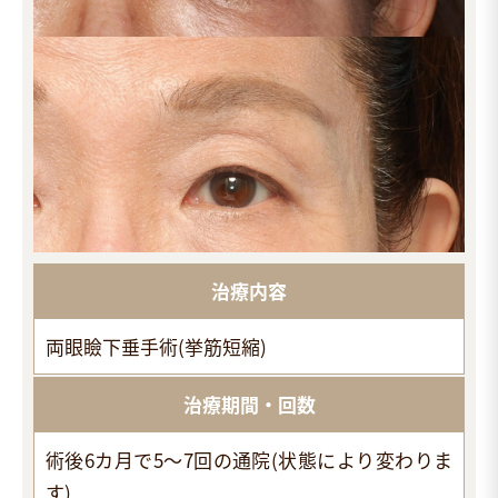
治療内容
両眼瞼下垂手術(挙筋短縮)
治療期間・回数
術後6カ月で5～7回の通院(状態により変わりま
す)