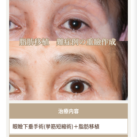
治療内容
眼瞼下垂手術(挙筋短縮術)＋脂肪移植