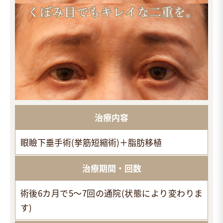
治療内容
眼瞼下垂手術(挙筋短縮術)＋脂肪移植
治療期間・回数
術後6カ月で5～7回の通院(状態により変わりま
す)