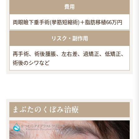
費用
両眼瞼下垂手術(挙筋短縮術)＋脂肪移植66万円
リスク・副作用
再手術、術後腫脹、左右差、過矯正、低矯正、
術後のシワなど
まぶたのくぼみ治療