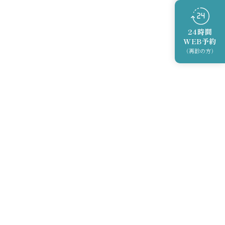
24時間
WEB予約
（再診の方）