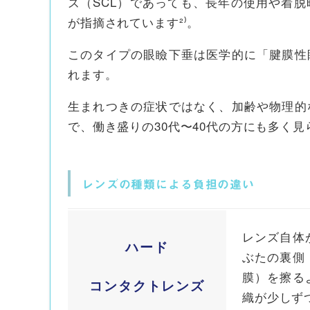
ズ（SCL）であっても、長年の使用や着
が指摘されています²⁾。
このタイプの眼瞼下垂は医学的に「腱膜性
れます。
生まれつきの症状ではなく、加齢や物理的
で、働き盛りの30代〜40代の方にも多く
レンズの種類による負担の違い
レンズ自体
ハード
ぶたの裏側
膜）を擦る
コンタクトレンズ
織が少しず