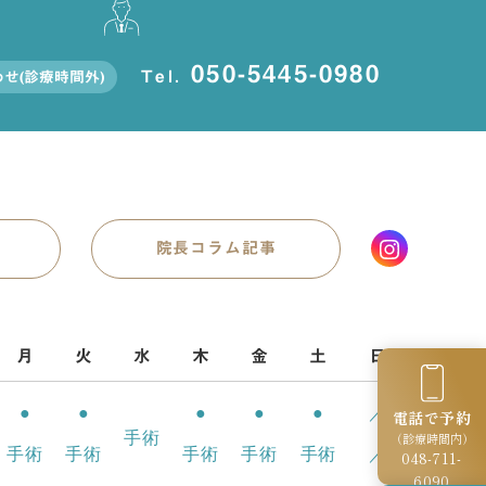
050-5445-0980
Tel.
せ(診療時間外)
院長コラム記事
月
火
水
木
金
土
日
●
●
●
●
●
／
電話で予約
手術
（診療時間内）
手術
手術
手術
手術
手術
／
048-711-
6090