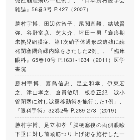
雑誌』56巻3号 P.427（2007）
勝村宇博、田辺佐智子、尾関直毅、結城賢
弥、谷野富彦、芝大介、坪田一男「瘢痕期
未熟児網膜症、第1次硝子体過形成遺残に続
発閉塞隅角緑内障をきたした2例」、『臨床
眼科』65巻10号 P.1631-1634（2011）医学
書院
勝村宇博、嘉鳥信忠、足立和孝、伊東宏
之、津山孝之、倉員敏明、板谷正紀「涙小
管閉塞に対し涙嚢移動術を施行した1例」、
『眼科手術』32巻2号 P.269-273（2019）
勝村宇博、足立和孝「脳梗塞後の両側眼瞼
下垂に対し前頭筋つり上げ術を施行した一