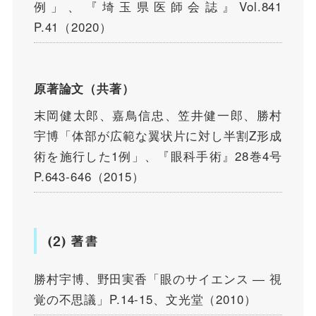
例」、『埼玉県医師会誌』Vol.841
P.41（2020）
原著論文（共著）
末岡健太郎、嘉鳥信忠、笠井健一郎、勝村
宇博「体部が広範な翼状片に対し半割Z形成
術を施行した1例」、『眼科手術』28巻4号
P.643-646（2015）
(2) 著書
勝村宇博、野田実香「眼のサイエンス ― 視
覚の不思議」P.14-15、文光堂（2010）