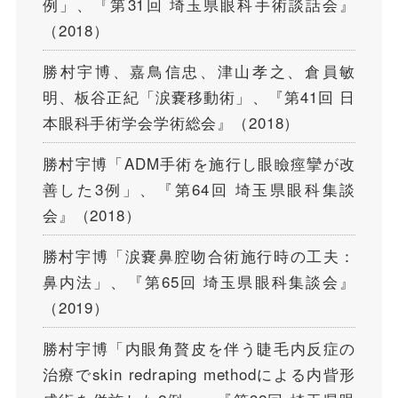
例」、『第31回 埼玉県眼科手術談話会』
（2018）
勝村宇博、嘉鳥信忠、津山孝之、倉員敏
明、板谷正紀「涙嚢移動術」、『第41回 日
本眼科手術学会学術総会』（2018）
勝村宇博「ADM手術を施行し眼瞼痙攣が改
善した3例」、『第64回 埼玉県眼科集談
会』（2018）
勝村宇博「涙嚢鼻腔吻合術施行時の工夫：
鼻内法」、『第65回 埼玉県眼科集談会』
（2019）
勝村宇博「内眼角贅皮を伴う睫毛内反症の
治療でskin redraping methodによる内眥形