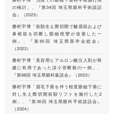
の検討」、『第34回 埼玉県眼科手術談話
会』（2023）
勝村宇博「前額生え際切開で皺眉筋および
鼻根筋を切断し眼瞼痙攣が改善した一
例」、『第60回 埼玉県医学会総会』
（2023）
勝村宇博「美容用ヒアルロン酸注入剤が再
建に有用であった涙小管断裂の一例」、
『第68回 埼玉県眼科集談会』（2023）
勝村宇博「眉毛下垂を伴う軽度眼瞼下垂に
対し生え際切開前額リフトを施行した2
例」、『第36回 埼玉県眼科手術談話会』
（2024）