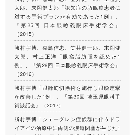
太郎、末岡健太郎「認知症の脂腺癌患者に
対する手術プランが有効であった1例」、
『第25回 日本眼瞼義眼床手術学会』
（2015）
勝村宇博、嘉鳥信忠、笠井健一郎、末岡健
太郎、村上正洋「眼窩脂肪腫を認めた1
例」、『第26回 日本眼瞼義眼床手術学会』
（2016）
勝村宇博「眼輪筋切除術を施行し眼瞼痙攣
が改善した1例」、『第30回 埼玉県眼科手
術談話会』（2017）
勝村宇博「シェーグレン症候群に伴うドラ
イアイの治療中に両側の涙道閉塞が生じた1