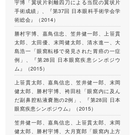
宇博「翼状片剥離四刀による当院の翼状片
手術成績」、『第37回 日本眼科手術学会学
術総会』（2014）
勝村宇博、嘉鳥信忠、笠井健一郎、上笹貫
太郎、太田優、末岡健太郎、清水進一、大
島浩一「眼窩転移で発見された胃癌の一症
例」、『第28回 日本眼窩疾患シンポジウ
ム』（2015）
上笹貫太郎、嘉鳥信忠、笠井健一郎、末岡
健太郎、勝村宇博、袴田桂「眼窩内に及ん
だ副鼻腔粘液嚢胞の2例」、『第28回 日本
眼窩疾患シンポジウム』（2015）
笠井健一郎、嘉鳥信忠、上笹貫太郎、末岡
健太郎、勝村宇博、大月寛郎「眼窩内上方