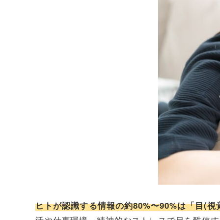
ヒトが認識する情報の約80%〜90%は「目(
活や仕事環境、精神的なストレスで目を酷使す