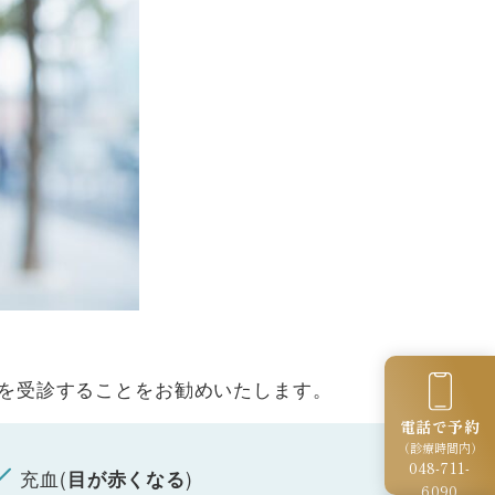
を受診することをお勧めいたします。
電話で予約
（診療時間内）
048-711-
充血
(
)
目が赤くなる
6090