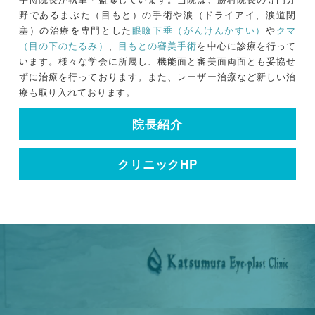
野であるまぶた（目もと）の手術や涙（ドライアイ、涙道閉
塞）の治療を専門とした
眼瞼下垂（がんけんかすい）
や
クマ
（目の下のたるみ）
、
目もとの審美手術
を中心に診療を行って
います。様々な学会に所属し、機能面と審美面両面とも妥協せ
ずに治療を行っております。また、レーザー治療など新しい治
療も取り入れております。
院長紹介
クリニックHP