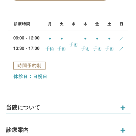
診療時間
月
火
水
木
金
土
日
●
●
●
●
●
／
09:00 - 12:00
手術
手術
手術
手術
手術
手術
／
13:30 - 17:30
時間予約制
休診日：日祝日
当院について
診療案内