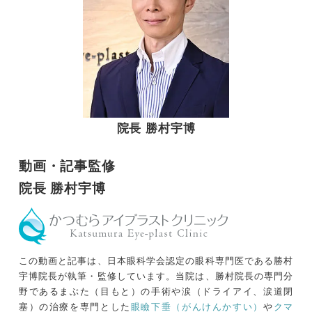
院長 勝村宇博
動画・記事監修
院長 勝村宇博
この動画と記事は、日本眼科学会認定の眼科専門医である勝村
宇博院長が執筆・監修しています。当院は、勝村院長の専門分
野であるまぶた（目もと）の手術や涙（ドライアイ、涙道閉
塞）の治療を専門とした
眼瞼下垂（がんけんかすい）
や
クマ