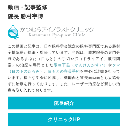
動画・記事監修
院長 勝村宇博
この動画と記事は、日本眼科学会認定の眼科専門医である勝村
宇博院長が執筆・監修しています。当院は、勝村院長の専門分
野であるまぶた（目もと）の手術や涙（ドライアイ、涙道閉
塞）の治療を専門とした
眼瞼下垂（がんけんかすい）
や
クマ
（目の下のたるみ）
、
目もとの審美手術
を中心に診療を行って
います。様々な学会に所属し、機能面と審美面両面とも妥協せ
ずに治療を行っております。また、レーザー治療など新しい治
療も取り入れております。
院長紹介
クリニックHP