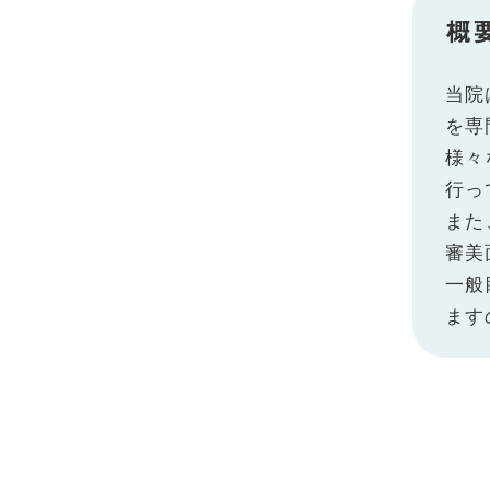
概
当院
を専
様々
行っ
また
審美
一般
ます