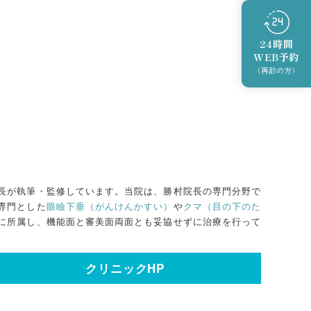
24時間
WEB予約
（再診の方）
長が執筆・監修しています。当院は、勝村院長の専門分野で
専門とした
眼瞼下垂（がんけんかすい）
や
クマ（目の下のた
に所属し、機能面と審美面両面とも妥協せずに治療を行って
。
クリニックHP