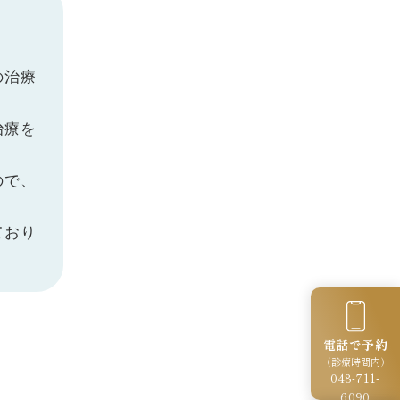
の治療
治療を
ので、
ており
電話で予約
（診療時間内）
048-711-
6090