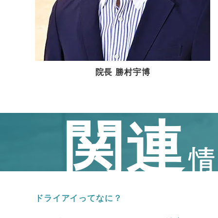
院長 勝村宇博
関連
ドライアイってなに？