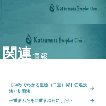
関連
情報
【30秒でわかる重瞼（二重）術】②埋没
法と切開法
一重まぶたを二重まぶたにしたい