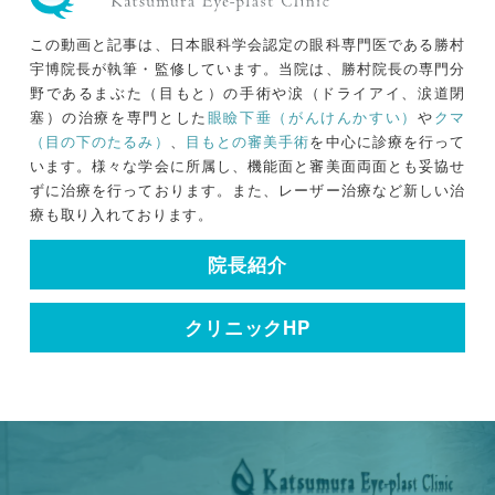
この動画と記事は、日本眼科学会認定の眼科専門医である勝村
宇博院長が執筆・監修しています。当院は、勝村院長の専門分
野であるまぶた（目もと）の手術や涙（ドライアイ、涙道閉
塞）の治療を専門とした
眼瞼下垂（がんけんかすい）
や
クマ
（目の下のたるみ）
、
目もとの審美手術
を中心に診療を行って
います。様々な学会に所属し、機能面と審美面両面とも妥協せ
ずに治療を行っております。また、レーザー治療など新しい治
療も取り入れております。
院長紹介
クリニックHP